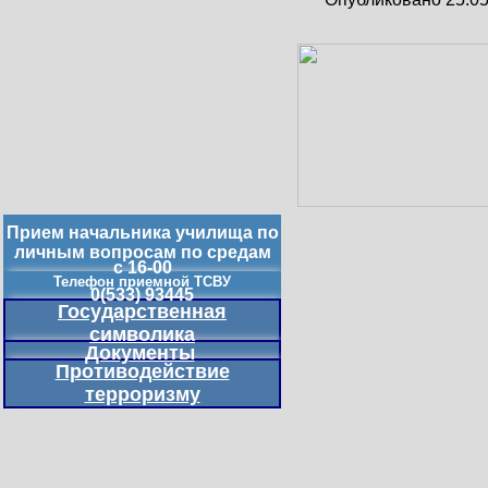
Прием начальника училища по
личным вопросам по средам
с 16-00
Телефон приемной ТСВУ
0(533) 93445
Государственная
символика
Документы
Противодействие
терроризму