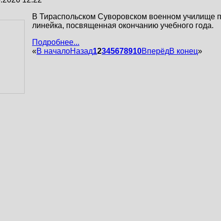
В Тираспольском Суворовском военном училище 
линейка, посвященная окончанию учебного года.
Подробнее...
«
В начало
Назад
1
2
3
4
5
6
7
8
9
10
Вперёд
В конец
»